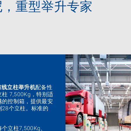
尼，重型举升专家
5有线立柱举升机
配备性
7,500Kg，特别适
越的控制箱，提供最安
28个立柱。标准的
立柱7,500Kg、