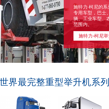
施特力-柯尼的
专用车型，巴士
辆、工业车型、
范围内。
施特力-柯尼
世界最完整重型举升机系