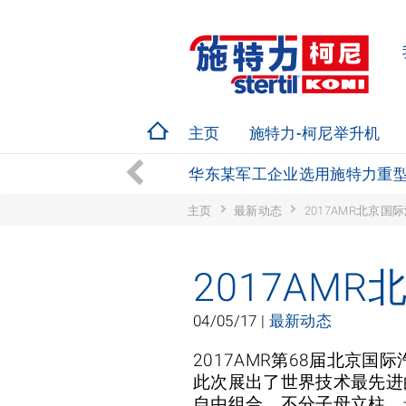
主页
施特力-柯尼举升机
解决了装卸车和维修难题
华东某军工企业选用施特力重
主页
最新动态
2017AMR北京
2017AM
04/05/17 |
最新动态
2017AMR第68届北京
此次展出了世界技术最先进的
自由组合，不分子母立柱，