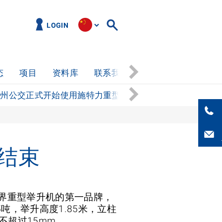
LOGIN
态
项目
资料库
联系我们
工作机会
苏州公交正式开始使用施特力重型举升机
沃尔沃卡车服
满结束
世界重型举升机的第一品牌，
吨，举升高度1.85米，立柱
不超过15mm。